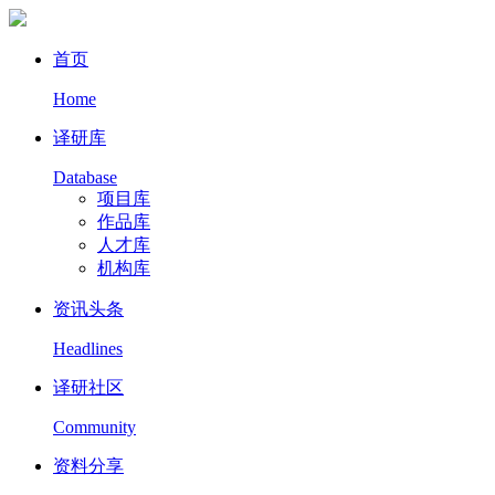
首页
Home
译研库
Database
项目库
作品库
人才库
机构库
资讯头条
Headlines
译研社区
Community
资料分享