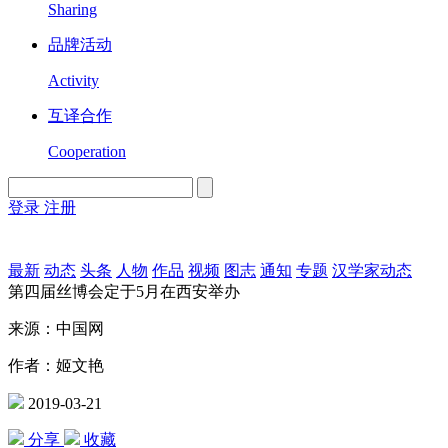
Sharing
品牌活动
Activity
互译合作
Cooperation
登录
注册
English
Version
最新
动态
头条
人物
作品
视频
图志
通知
专题
汉学家动态
第四届丝博会定于5月在西安举办
来源：中国网
作者：姬文艳
2019-03-21
分享
收藏