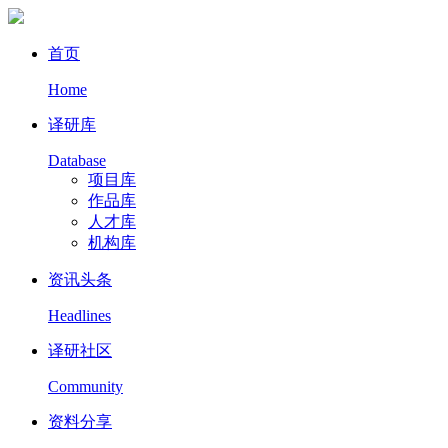
首页
Home
译研库
Database
项目库
作品库
人才库
机构库
资讯头条
Headlines
译研社区
Community
资料分享