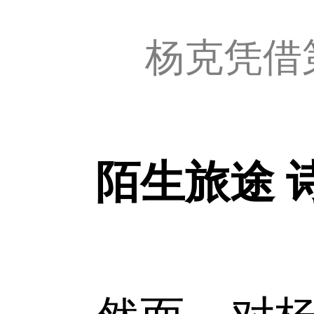
杨克凭借
陌生旅途 诗