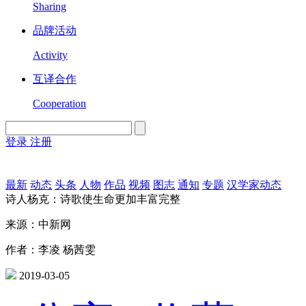
Sharing
品牌活动
Activity
互译合作
Cooperation
登录
注册
English
Version
最新
动态
头条
人物
作品
视频
图志
通知
专题
汉学家动态
诗人杨克：诗歌使生命更加丰富完整
来源：中新网
作者：李凌 杨茜雯
2019-03-05