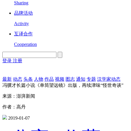
Sharing
品牌活动
Activity
互译合作
Cooperation
登录
注册
English
Version
最新
动态
头条
人物
作品
视频
图志
通知
专题
汉学家动态
冯骥才长篇小说《单筒望远镜》出版，再续津味“怪世奇谈”
来源：澎湃新闻
作者：高丹
2019-01-07