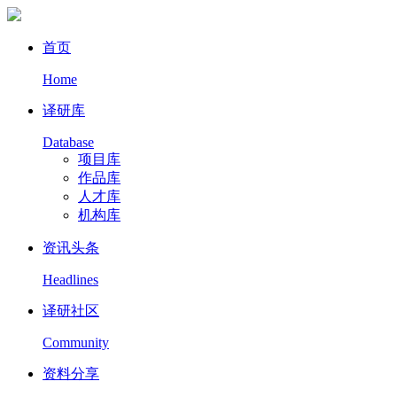
首页
Home
译研库
Database
项目库
作品库
人才库
机构库
资讯头条
Headlines
译研社区
Community
资料分享