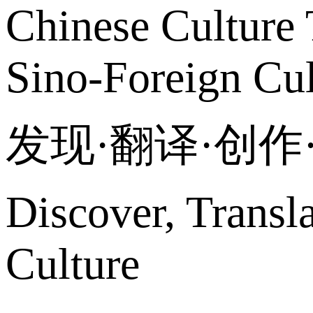
Chinese Culture 
Sino-Foreign Cul
发现·翻译·创
Discover, Transl
Culture