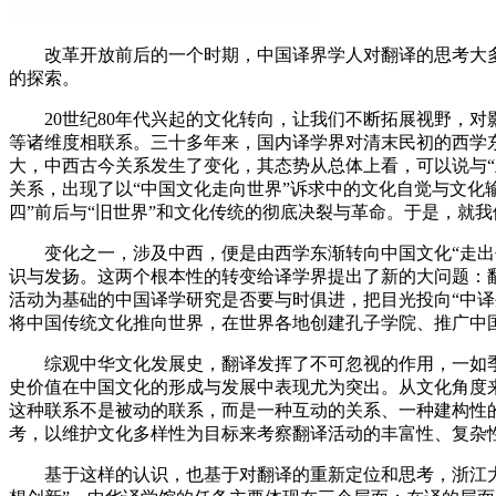
改革开放前后的一个时期，中国译界学人对翻译的思考大多
的探索。
20世纪80年代兴起的文化转向，让我们不断拓展视野，对
等诸维度相联系。三十多年来，国内译学界对清末民初的西学东
大，中西古今关系发生了变化，其态势从总体上看，可以说与
关系，出现了以“中国文化走向世界”诉求中的文化自觉与文化
四”前后与“旧世界”和文化传统的彻底决裂与革命。于是，就
变化之一，涉及中西，便是由西学东渐转向中国文化“走出去
识与发扬。这两个根本性的转变给译学界提出了新的大问题：
活动为基础的中国译学研究是否要与时俱进，把目光投向“中译外
将中国传统文化推向世界，在世界各地创建孔子学院、推广中国
综观中华文化发展史，翻译发挥了不可忽视的作用，一如季羡
史价值在中国文化的形成与发展中表现尤为突出。从文化角度
这种联系不是被动的联系，而是一种互动的关系、一种建构性
考，以维护文化多样性为目标来考察翻译活动的丰富性、复杂
基于这样的认识，也基于对翻译的重新定位和思考，浙江大学于