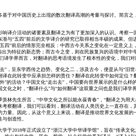
基于对中国历史上出现的数次翻译高潮的考量与探讨。简言之，
影响译介活动的诸要素及翻译之为有了更加深入的认识。考察一
渐与“五四”前后的文学译介的研究已取得相当丰硕的成果。但
“五四”前后的情形完全相反：中西古今关系之变化在一定意义上
输出为特征的新态势；而古今之变，则在民族复兴的语境中对中
我们译学界而言，对翻译的思考语境发生了根本性的变化，我们
”，呈东学西传之趋势。变化之二，涉及古今，便是从与“旧世
翻译在此转变中应承担怎样的责任？翻译在此转变中如何定位？翻
”的活动？中国文化“走出去”，中国要向世界展示的是什么样的“中
文化之时，“翻译什么”与“如何翻译”这双重之问也是我们译学
林先生所言，“中华文化之所以能永葆青春”，“翻译之为用大
来考察翻译，我们可以看到，翻译活动在人类历史上一直存在，
的力量。因此，从这个意义上来说，翻译是推动世界文化发展的
性与创造性。
2018年正式设立了“浙江大学中华译学馆”，旨在“传承文