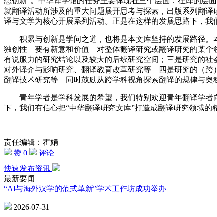
想创新”。中华译学馆的任务主要体现在三个层面：在译的层面
就翻译活动所涉及的重大问题展开思考与探索，出版系列翻译
译与文学为核心开展系列活动。正是在这样的发展思路下，我
积累与创新是学问之道，也将是本文库坚持的发展路径。本
独创性，要有新意和价值，对整体翻译研究或翻译研究的某个
有说服力的研究结论以及较大的后续研究空间；三是研究的社
对外译介与影响研究、翻译教育改革研究等；四是研究的（跨
翻译技术研究等，同时鼓励从跨学科视角探索翻译的规律与奥
青年学者是学科发展的希望，我们特别欢迎青年翻译学者向
下，我们有信心把“中华翻译研究文库”打造成翻译研究领域的
责任编辑：霍娟
赞 0
评论
快速发布资讯
最新要闻
“AI与海外汉学的范式革新”学术工作坊成功举办
2026-07-31