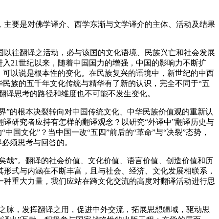
主要是对佛学译介、西学东渐与文学译介的主体、活动及结果
国以往翻译之活动，必与该国的文化语境、民族兴亡和社会发展
进入21世纪以来，随着中国国力的增强，中国的影响力不断扩
，可以说是根本性的变化。在民族复兴的语境中，新世纪的中西
华民族的五千年文化传统与精华有了新的认识，完全不同于“五
对翻译思考的路径和维度也不可能不发生变化。
界”的根本决裂转向对中国传统文化、中华民族价值观的重新认
译研究者应持有怎样的翻译观念？以研究“外译中”翻译历史与
国文化”？当中国一改“五四”前后的“革命”与“决裂”态势，
界必须思考与回答的。
矣哉”。翻译的社会价值、文化价值、语言价值、创造价值和历
其形式与内涵在不断丰富，且与社会、经济、文化发展相联系，
一种重大力量，我们应站在跨文化交流的高度对翻译活动进行思
化之脉，发挥翻译之用，促进中外交流，拓展思想疆域，驱动思