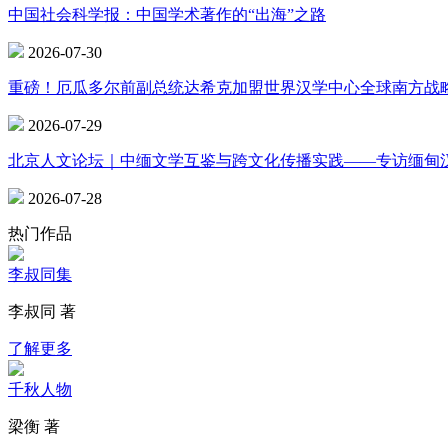
中国社会科学报：中国学术著作的“出海”之路
2026-07-30
重磅！厄瓜多尔前副总统达希克加盟世界汉学中心全球南方战
2026-07-29
北京人文论坛｜中缅文学互鉴与跨文化传播实践——专访缅甸
2026-07-28
热门作品
李叔同集
李叔同 著
了解更多
千秋人物
梁衡 著