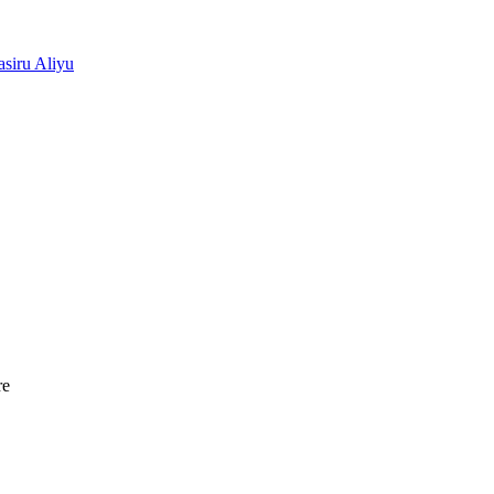
siru Aliyu
re