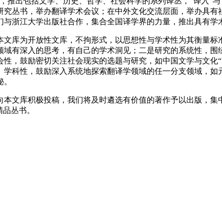
，推出包括文学、历史、哲学、社会科学的系列译丛，“译入”与
研究丛书，举办翻译学术会议；在中外文化交流层面，举办具有
们与浙江大学出版社合作，集合全国译学界的力量，推出具有学术
文库为开放性文库，不拘形式，以思想性与学术性为其衡量标准
领域有深入的思考，有自己的学术洞见；二是研究的系统性，围
会性，鼓励密切关注社会现实的选题与研究，如中国文学与文化“
）学科性，鼓励深入系统地探索翻译学领域的任一分支领域，如
秘。
本文库积极投稿，我们将及时遴选有价值的著作予以出版，集中
精品丛书。