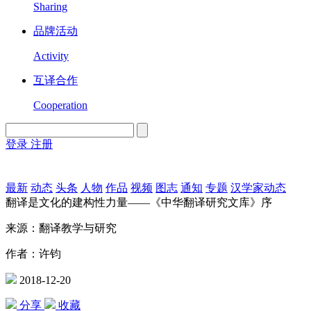
Sharing
品牌活动
Activity
互译合作
Cooperation
登录
注册
English
Version
最新
动态
头条
人物
作品
视频
图志
通知
专题
汉学家动态
翻译是文化的建构性力量——《中华翻译研究文库》序
来源：翻译教学与研究
作者：许钧
2018-12-20
分享
收藏