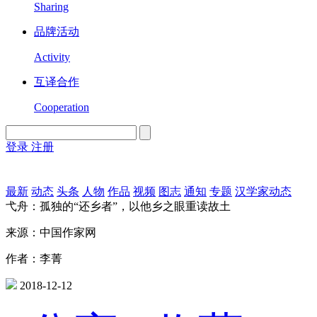
Sharing
品牌活动
Activity
互译合作
Cooperation
登录
注册
English
Version
最新
动态
头条
人物
作品
视频
图志
通知
专题
汉学家动态
弋舟：孤独的“还乡者”，以他乡之眼重读故土
来源：中国作家网
作者：李菁
2018-12-12