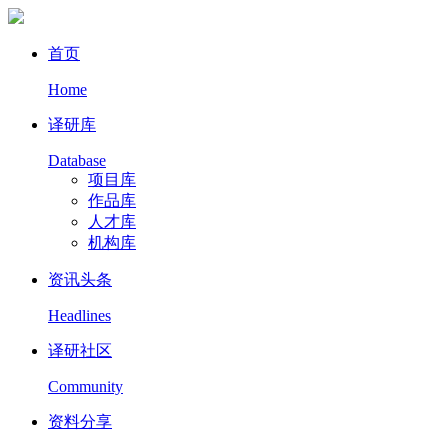
首页
Home
译研库
Database
项目库
作品库
人才库
机构库
资讯头条
Headlines
译研社区
Community
资料分享