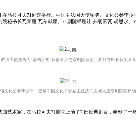
礼在马拉可夫71剧院举行。中国驻法国大使翟隽、文化公参李少
院秘书长瓦莱丽-瓦尔戴娜、71剧院经理让-弗朗索瓦-胡思永
，驻法大使翟隽为“塞纳大奖”获得者大连京剧院颁奖，并且与所有获奖者
文化公参李少平、巴黎中国文化中心副主任沈中文与大连京剧院院长杨
名戏曲艺术家，在马拉可夫71剧院上演了7 部经典剧目，奉献了