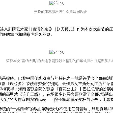
当晚的闭幕演出吸引众多法国观众
大连京剧院艺术家们表演的京剧《赵氏孤儿》作为本次戏曲节的
雷般的掌声和喝彩声经久不息。
荣获本次“塞纳大奖”的大连京剧院献上精彩的闭幕式演出《赵氏孤儿
果揭晓。巴黎中国传统戏曲节的特色之一就是评委会全部由法国
的京剧《铁弓缘》荣获评委会特别奖。最佳男女主角分别由浙江绍
李梅获得；海南省琼剧院的琼剧《百花公主》中巴拉总管的扮演
团的高甲戏《连升三级》。在场很多购买套票欣赏了全部7场演
纳大奖”的大连京剧院的代表——院长杨赤颁发奖杯与证书，闭幕
的“一桌两椅”的戏曲演绎形式(不使用任何音响，只用真嗓和