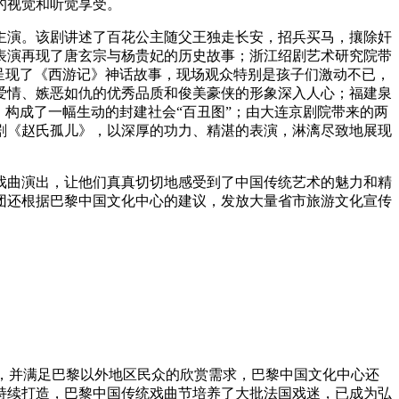
的视觉和听觉享受。
演。该剧讲述了百花公主随父王独走长安，招兵买马，攘除奸
表演再现了唐玄宗与杨贵妃的历史故事；浙江绍剧艺术研究院带
呈现了《西游记》神话故事，现场观众特别是孩子们激动不已，
爱情、嫉恶如仇的优秀品质和俊美豪侠的形象深入人心；福建泉
构成了一幅生动的封建社会“百丑图”；由大连京剧院带来的两
剧《赵氏孤儿》，以深厚的功力、精湛的表演，淋漓尽致地展现
戏曲演出，让他们真真切切地感受到了中国传统艺术的魅力和精
团还根据巴黎中国文化中心的建议，发放大量省市旅游文化宣传
响，并满足巴黎以外地区民众的欣赏需求，巴黎中国文化中心还
的持续打造，巴黎中国传统戏曲节培养了大批法国戏迷，已成为弘