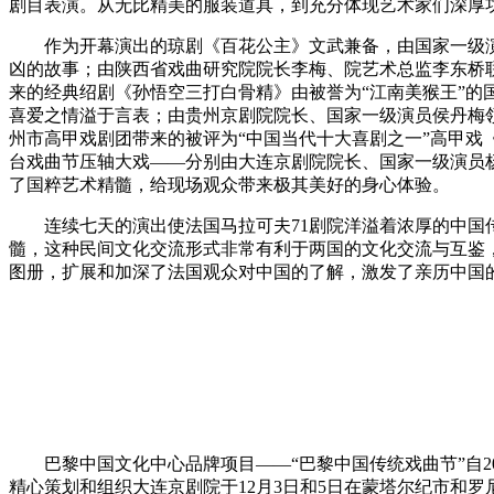
剧目表演。从无比精美的服装道具，到充分体现艺术家们深厚
作为开幕演出的琼剧《百花公主》文武兼备，由国家一级演
凶的故事；由陕西省戏曲研究院院长李梅、院艺术总监李东桥
来的经典绍剧《孙悟空三打白骨精》由被誉为“江南美猴王”
喜爱之情溢于言表；由贵州京剧院院长、国家一级演员侯丹梅
州市高甲戏剧团带来的被评为“中国当代十大喜剧之一”高甲戏
台戏曲节压轴大戏——分别由大连京剧院院长、国家一级演员
了国粹艺术精髓，给现场观众带来极其美好的身心体验。
连续七天的演出使法国马拉可夫71剧院洋溢着浓厚的中国传
髓，这种民间文化交流形式非常有利于两国的文化交流与互鉴
图册，扩展和加深了法国观众对中国的了解，激发了亲历中国
巴黎中国文化中心品牌项目——“巴黎中国传统戏曲节”自20
精心策划和组织大连京剧院于12月3日和5日在蒙塔尔纪市和