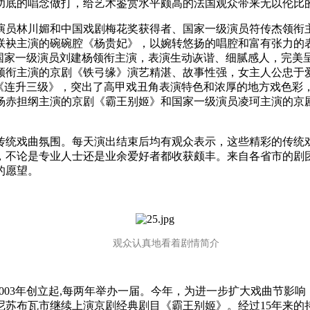
功底的唱念做打，给艺术鉴赏水平颇高的法国观众带来无以伦比
员林川媚和中国戏剧梅花奖获得者、国家一级演员符传杰领衔主
联袂主演的碗碗腔《杨贵妃》，以婉转悠扬的唱腔和富有张力的
的国家一级演员刘建杨领衔主演，表演生动诙谐、细腻感人，完美
领衔主演的京剧《铁弓缘》演艺精湛、故事性强，女主人公忠于
《连升三级》，突出了高甲戏丑角表演特色和浓厚的地方戏色彩，
杨赤担纲主演的京剧《霸王别姬》和国家一级演员凌珂主演的京
统戏曲氛围。每天演出结束后均有观众表示，这些精彩的传统
，不论是专业人士还是业余爱好者都收获颇丰。来自各省市的剧
的愿望。
观众认真地看着剧情简介
03年创立起,每两年举办一届。今年，为进一步扩大戏曲节影
罗尼苏布瓦市继续上演京剧经典剧目《霸王别姬》。经过15年来