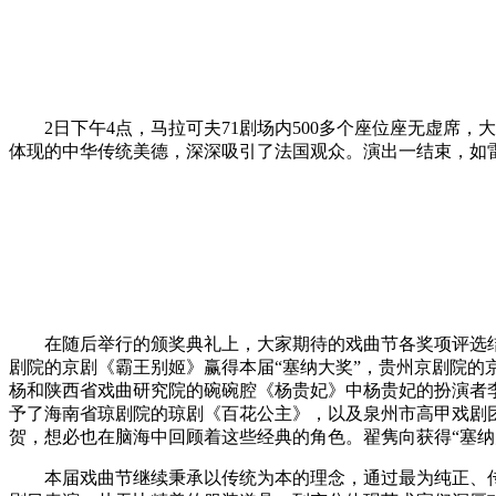
2日下午4点，马拉可夫71剧场内500多个座位座无虚席，
体现的中华传统美德，深深吸引了法国观众。演出一结束，如
在随后举行的颁奖典礼上，大家期待的戏曲节各奖项评选结
剧院的京剧《霸王别姬》赢得本届“塞纳大奖”，贵州京剧院
杨和陕西省戏曲研究院的碗碗腔《杨贵妃》中杨贵妃的扮演者
予了海南省琼剧院的琼剧《百花公主》，以及泉州市高甲戏剧
贺，想必也在脑海中回顾着这些经典的角色。翟隽向获得“塞
本届戏曲节继续秉承以传统为本的理念，通过最为纯正、传统