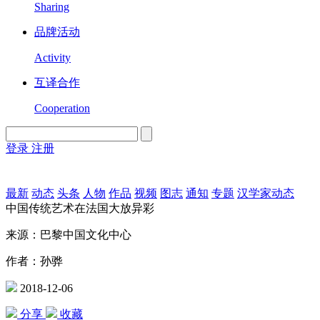
Sharing
品牌活动
Activity
互译合作
Cooperation
登录
注册
English
Version
最新
动态
头条
人物
作品
视频
图志
通知
专题
汉学家动态
中国传统艺术在法国大放异彩
来源：巴黎中国文化中心
作者：孙骅
2018-12-06
分享
收藏