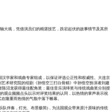
压轴大戏，凭借演员们的精湛技艺，跌宕起伏的故事情节及其所
》
汉学家和戏曲专家组成，以保证评选公正性和权威性。大连京
剧艺术研究院的绍剧《孙悟空三打白骨精》中孙悟空扮演者刘建
者陈沼龙获得最佳配角奖；最佳音乐演绎奖与传统戏曲奖分别授
出的观众频频点头以示对评奖结果的认同，以热情的掌声表示祝
式在隆重而热情的气氛中落下帷幕。
乐队伴奏，灯光、布景极简)，为法国观众带来原汁原味的传统