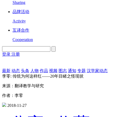
Sharing
品牌活动
Activity
互译合作
Cooperation
登录
注册
English
Version
最新
动态
头条
人物
作品
视频
图志
通知
专题
汉学家动态
李零: 传统为何这样红——20年目睹之怪现状
来源：翻译教学与研究
作者：李零
2018-11-27