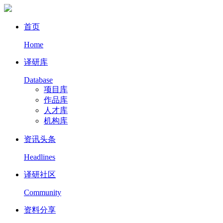
首页
Home
译研库
Database
项目库
作品库
人才库
机构库
资讯头条
Headlines
译研社区
Community
资料分享