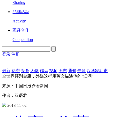
Sharing
品牌活动
Activity
互译合作
Cooperation
登录
注册
English
Version
最新
动态
头条
人物
作品
视频
图志
通知
专题
汉学家动态
全世界拜别金庸，外媒这样用英文描述他的“江湖”
来源：中国日报双语新闻
作者：双语君
2018-11-02