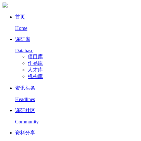
首页
Home
译研库
Database
项目库
作品库
人才库
机构库
资讯头条
Headlines
译研社区
Community
资料分享