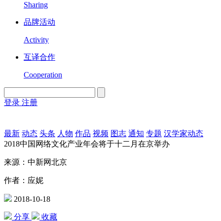
Sharing
品牌活动
Activity
互译合作
Cooperation
登录
注册
English
Version
最新
动态
头条
人物
作品
视频
图志
通知
专题
汉学家动态
2018中国网络文化产业年会将于十二月在京举办
来源：中新网北京
作者：应妮
2018-10-18
分享
收藏