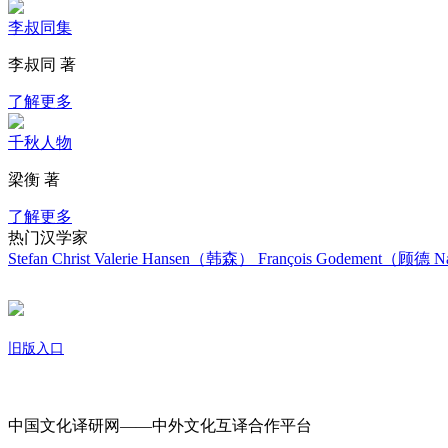
李叔同集
李叔同 著
了解更多
千秋人物
梁衡 著
了解更多
热门汉学家
Stefan Christ
Valerie Hansen（韩森）
François Godement（顾德
Na
旧版入口
关于我们
中国文化译研网——中外文化互译合作平台