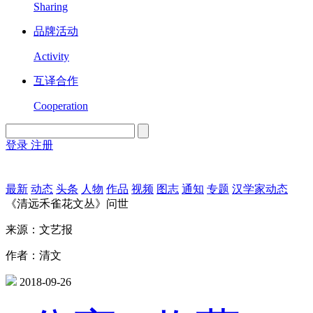
Sharing
品牌活动
Activity
互译合作
Cooperation
登录
注册
English
Version
最新
动态
头条
人物
作品
视频
图志
通知
专题
汉学家动态
《清远禾雀花文丛》问世
来源：文艺报
作者：清文
2018-09-26