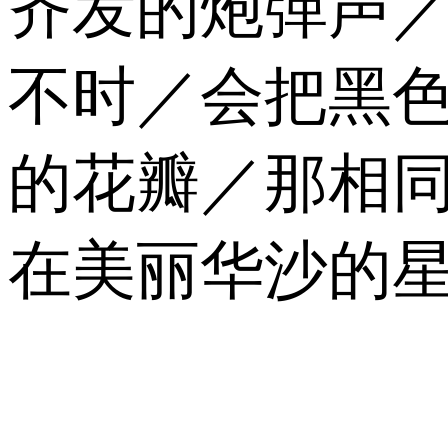
齐发的炮弹声
不时／会把黑
的花瓣／那相
在美丽华沙的星