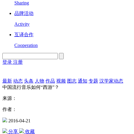
Sharing
品牌活动
Activity
互译合作
Cooperation
登录
注册
English
Version
最新
动态
头条
人物
作品
视频
图志
通知
专题
汉学家动态
中国流行音乐如何“西游”？
来源：
作者：
2016-04-21
分享
收藏