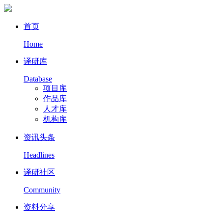
首页
Home
译研库
Database
项目库
作品库
人才库
机构库
资讯头条
Headlines
译研社区
Community
资料分享