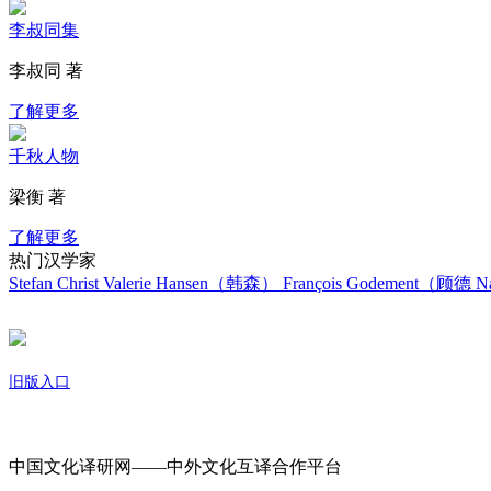
李叔同集
李叔同 著
了解更多
千秋人物
梁衡 著
了解更多
热门汉学家
Stefan Christ
Valerie Hansen（韩森）
François Godement（顾德
Na
旧版入口
关于我们
中国文化译研网——中外文化互译合作平台