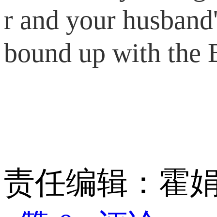
r and your husband'
bound up with the B
责任编辑：霍