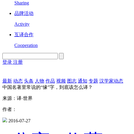
Sharing
品牌活动
Activity
互译合作
Cooperation
登录
注册
English
Version
最新
动态
头条
人物
作品
视频
图志
通知
专题
汉学家动态
中国名著里常说的“缘”字，到底该怎么译？
来源：译·世界
作者：
2016-07-27