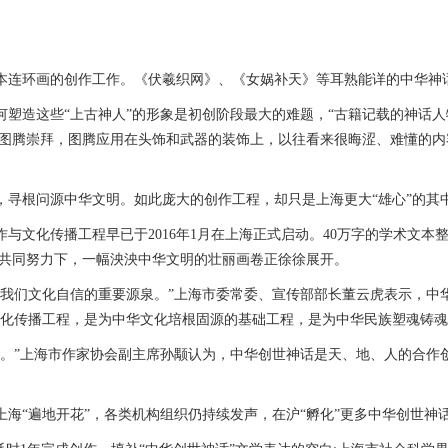
连环画的创作工作。《伏羲织网》、《女娲补天》等耳熟能详的中华神话故
塑造这些“上古神人”的形象是初创阶段最大的难题，“古籍记载的神话人
有图腾崇拜，图腾应用在头饰和武器的装饰上，以往看来很晦涩、难懂的
寻根问源中华文明。如此庞大的创作工程，却只是上海更大“雄心”的其
化传播工程早已于2016年1月在上海正式启动。40万字的学术文本整
的共同努力下，一幅泱泱中华文明的壮丽画卷正徐徐展开。
们文化自信的重要源泉。”上海市委常委、宣传部部长董云虎表示，中
文化传播工程，是为中华文化培根固源的基础工程，是为中华民族塑魂铸魂
”上海市作家协会副主席孙颙认为，中华创世神话是天、地、人的合作创
“遍地开花”，各类机构组织仍持续发声，在沪“孵化”更多中华创世神