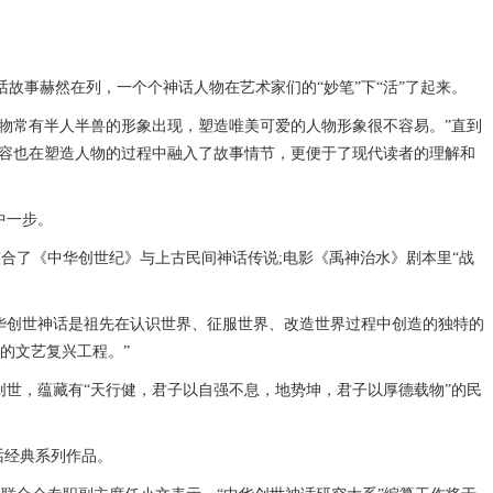
事赫然在列，一个个神话人物在艺术家们的“妙笔”下“活”了起来。
物常有半人半兽的形象出现，塑造唯美可爱的人物形象很不容易。”直到
内容也在塑造人物的过程中融入了故事情节，更便于了现代读者的理解和
中一步。
合了《中华创世纪》与上古民间神话传说;电影《禹神治水》剧本里“战
华创世神话是祖先在认识世界、征服世界、改造世界过程中创造的独特的
的文艺复兴工程。”
世，蕴藏有“天行健，君子以自强不息，地势坤，君子以厚德载物”的民
话经典系列作品。