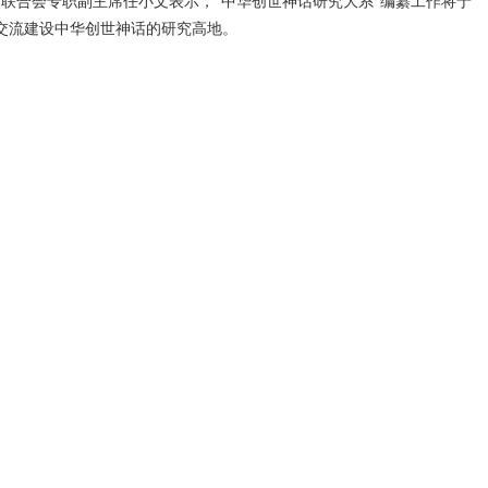
联合会专职副主席任小文表示，“中华创世神话研究大系”编纂工作将于
交流建设中华创世神话的研究高地。