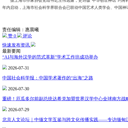
据上海市作家协会党组书记王伟透露，史诗版“中华创世神话”约将耗时
年内启动，上海市社会科学界联合会已联动中国艺术人类学会、中国神
责任编辑：惠晨曦
赞 0
评论
快速发布资讯
最新要闻
“AI与海外汉学的范式革新”学术工作坊成功举办
2026-07-31
中国社会科学报：中国学术著作的“出海”之路
2026-07-30
重磅！厄瓜多尔前副总统达希克加盟世界汉学中心全球南方战
2026-07-29
北京人文论坛｜中缅文学互鉴与跨文化传播实践——专访缅甸