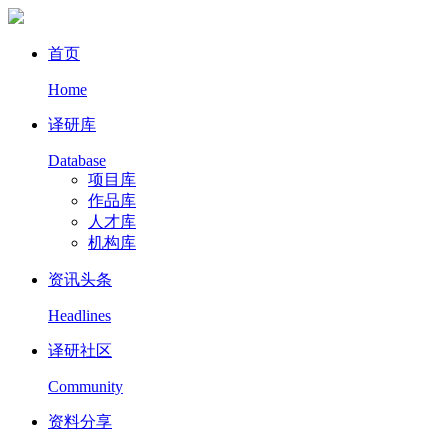
首页
Home
译研库
Database
项目库
作品库
人才库
机构库
资讯头条
Headlines
译研社区
Community
资料分享