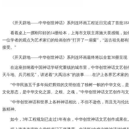
《开天辟地——中华创世神话》系列连环画工程近日完成了首批18本
看着桌上一摞刚印好的14册绘本，上海市文联主席施大畏感慨，如何
一位学者的观点为艺术家们的绘画创作“打开了一扇窗”，“远古祖先都
接受。”
《开天辟地——中华创世神话》系列连环画最终将以全套30册呈现，
在这座担纲着中国神话学研究重镇的城市里，中华创世神话文艺创作与文
天斗地、兵刃相见”，讲述着“大禹治水”的故事……在沪上各界艺术家
“中华民族五千多年灿烂辉煌的文明创造了独树一帜的中华文化，是我
文化形态，是中华文化之源、之根、之魂，“中华创世神话文艺创作与
“中华创世神话和世界上各种神话相比，不但不逊色，而且无与伦比。
族精神。
如今，3年工程规划已走过1年有余，中华创世神话文艺创作成果在上海