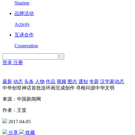
Sharing
品牌活动
Activity
互译合作
Cooperation
登录
注册
English
Version
最新
动态
头条
人物
作品
视频
图志
通知
专题
汉学家动态
中华创世神话首批连环画完成创作 寻根问源中华文明
来源：中国新闻网
作者：王笈
2017-04-05
分享
收藏