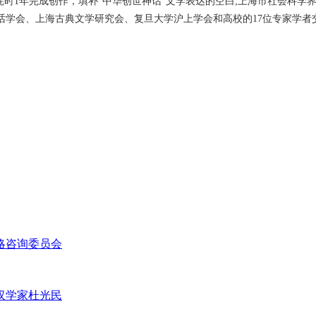
1年完成创作，填补“中华创世神话”文学表达的空白;上海市社会科学界
话学会、上海古典文学研究会、复旦大学沪上学会和高校的17位专家学者
略咨询委员会
汉学家杜光民