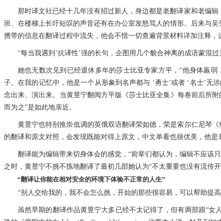
那时译文社已经十几年没有招过新人，身边都是老翻译家和老编辑，
班、在楼梯上长吁短叹的声音还有在办公室发怒骂人的情形。后来与吴劳
携带的信息在翻译过程中流失，他会不惜一切查遍背景材料详加注释，
“每当我遇到’抗译性’强的长句，企图用几个貌合神离的成语蒙混
她也无数次见到已经退休多年的莎士比亚专家方平，“他身体羸弱，
子。在我的记忆中，他是一个从形象到名声都与 ‘勇士’或者 ‘名士’
念出来、演出来。当黄昱宁翻阅方平版《莎士比亚全集》每卷前后所附
而为之”是如此地亲近。
黄昱宁也特别推崇低调的英俄双语翻译荣如德，荣是索尔仁尼琴《癌
的翻译和原文对照，会发现既能对得上原文，中文单看也很优美，他是
翻译能为编辑带来切身体会的感觉，“前辈们都认为，编辑不应该
之时，黄昱宁不挑不拣地翻译了最初几部她认为“不太重要也没有流传开
“翻译让你能在相对安全的环境下体验不正常的人生”
“别人交给我的，我不会怎么挑，开始的那些很容易，可以帮助提
虽然早期的翻译作品黄昱宁大多已经不太记得了，但有两部跟“女人”有关的