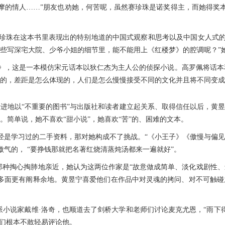
摩的情人……”朋友也劝她，何苦呢，虽然赛珍珠是诺奖得主，而她得奖
珍珠在这本书里表现出的特别地道的中国式观察和思考以及中国女人式
那些写深宅大院、少爷小姐的细节里，能不能用上《红楼梦》的腔调呢？”
》，这是一本模仿宋元话本以狄仁杰为主人公的侦探小说。高罗佩将话本
应的，差距是怎么体现的，人们是怎么慢慢接受不同的文化并且将不同变
序渐进地以“不重要的图书”与出版社和读者建立起关系、取得信任以后，黄
。简单说，她不喜欢“甜小说”，她喜欢“苦”的、困难的文本。
经是学习过的二手资料，那对她构成不了挑战。“《小王子》《傲慢与偏见
气的， “要挣钱那就把名著红烧清蒸炖汤都来一遍就好”。
那种掏心掏肺地亲近，她认为这两位作家是“故意做成简单、淡化戏剧性
更多面更有阐释余地。黄昱宁喜爱他们在作品中对灵魂的拷问、对不可触碰
院派小说家戴维·洛奇，也顺道去了剑桥大学和老师们讨论麦克尤恩，“雨
行们根本不敢轻易评论他。