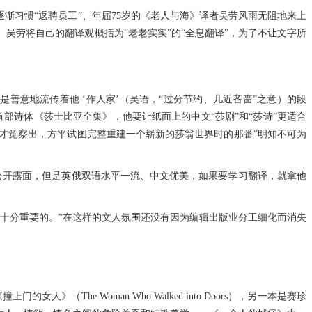
渐习惯“返聘员工”、年届75岁的《老人与海》译者吴劳风雨无阻地来上
吴劳将自己的翻译观概括为“老老实实”的“全息翻译”，为了不让文字所
。
善意地流传着他 ‘作人家’（吴语，“过分节约、几近吝啬”之意）的段
首部诗体《莎士比亚全集》，他要让纸面上的中文“莎剧”和“莎诗”更适合
才觉察出，方平试图完整重建一个崭新的莎翁世界时的那番“明知不可为
不公开露面，但是英俄双语水平一流、中文优美，如果要学习翻译，就拿他
十分重要的。”在这样的文人氛围还没有因为编辑出版业分工细化而消失
he Woman Who Walked into Doors），另一本是赛珍