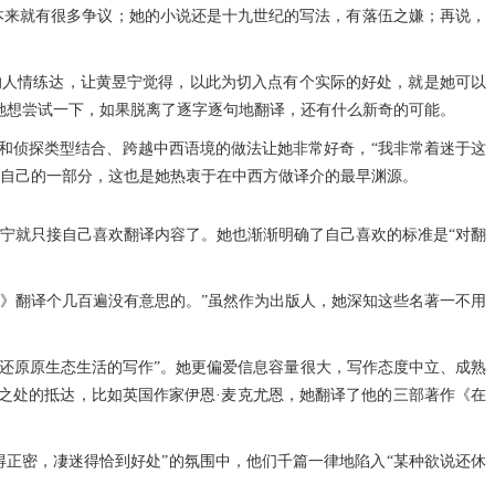
本来就有很多争议；她的小说还是十九世纪的写法，有落伍之嫌；再说，
的人情练达，让黄昱宁觉得，以此为切入点有个实际的好处，就是她可以
她想尝试一下，如果脱离了逐字逐句地翻译，还有什么新奇的可能。
和侦探类型结合、跨越中西语境的做法让她非常好奇，“我非常着迷于这
成自己的一部分，这也是她热衷于在中西方做译介的最早渊源。
昱宁就只接自己喜欢翻译内容了。她也渐渐明确了自己喜欢的标准是“对翻
》翻译个几百遍没有意思的。”虽然作为出版人，她深知这些名著一不用
、还原原生态生活的写作”。她更偏爱信息容量很大，写作态度中立、成熟
之处的抵达，比如英国作家伊恩·麦克尤恩，她翻译了他的三部著作《在
下得正密，凄迷得恰到好处”的氛围中，他们千篇一律地陷入“某种欲说还休