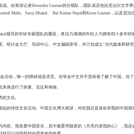
ndra Gautam担任领队，团队成员包括尼泊尔文学界的传奇人物，如Rochak 
i、Aneesh Malla、Saroj Dhakal、 Bal Kumar Nepal和Kiran Gautam，以
hakal领导的年轻专家团队的重组，将活力满满的年轻人与拥有四十多年
培训中心、中文编辑室等，并计划成立“当代媒体和研究中心”(Current Med
会活动，唯一的障碍就是语言。但学会中文并不意味着了解了中国，你了
也亲身进行了探索、见证和体验。
秀的文化。
似的传统文化活动。中国文化博大精深，对此我总是喜欢和我的中国朋友
内容。我喜爱中国音乐，其中最爱邓丽君的《月亮代表我的心》，我还会
型就可以说明我对中国美食的热爱。