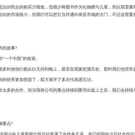
尔民众的购买力很低，也很少将图书作为礼物赠与儿童，所以我需要降
尼泊尔的市场很小，但我们可以把它当作通向南亚市场的大门，不过这需要
的故事?
“一个中国”的政策。
多时候他们都从白天待到晚上，甚至在我家把酒言欢。那时我们也经常
间的纽带更加坚固了，双方展开了多次代表团互访。
有太多的合作。但当我将公司的重点转移到图书出版上之后，我们会持续
重点?
年儿童新闻出版总社签署了合作备忘录，并已经同中少总社合作出版了多部图书，包