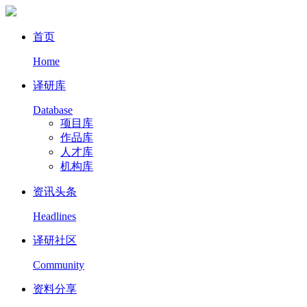
首页
Home
译研库
Database
项目库
作品库
人才库
机构库
资讯头条
Headlines
译研社区
Community
资料分享