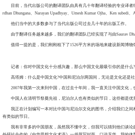
目前，当代出版公司的翻译团队由具有几十年翻译经验的专业译者组成。由资深记者Deve
rdhan Dhungana、Narayan Upadhyay、Umesh Kumar Ojha、Ken subed
他们当中的大多数参与了当代出版公司过去几十年的出版工作。
由于翻译任务越来越多，我们的翻译团队已经实现了与由Saurav D
值得一提的是，我们刚刚租下了1526平方米的场地来建设新闻博物馆、研讨会大厅、
记者：你对中国文化十分感兴趣，那么中国文化最吸引你的是什么?
高塔姆：什么是中国文化?中国和尼泊尔两国间，无论是文化还是社
2007年我第一次来到中国，在过去十年间，我一直关注中国文化，
中国人在清明节祭奠先祖，尼泊尔人也有类似的节日，这些都是优
我正在计划编写一本对比中国与尼泊尔文化的图书，介绍我们之间相
有类似的节日。
我有非常多的中国朋友，虽然我不懂中文，但我可以猜到他们谈论的
外研社合作的《中华思想文化术语》一书题写封面。口说无凭，我的体