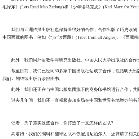
毛泽东》(Lets Read Mao Zedong)和《少年读马克思》(Karl Marx for
我们与五洲传播出版社也保持着很好的合作，合作出版了历史读物：《我们和你们：中
中国西藏的图书，例如《“点”读西藏》(Tibet from all Angles)、《西藏宗教》(Tib
此外，我们同外语教学与研究出版社、中国人民大学出版社的合作也十分成功，曾与
截至目前，我们已经同30多家中国出版社达成了合作，包括明天出版
我们计划继续出版百余部图书。
此外，我们还正在与中国出版集团旗下的商务印书馆进行合作，共同
过去几年间，我们还一直积极参加多场在中国和世界各地举办的书展和
记者：为了落实这些合作，你打造了一支怎样的团队?
高塔姆：我们的编辑和翻译团队不仅雇用尼泊尔人，还聘请了相关的