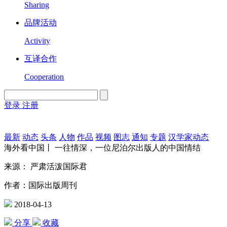
Sharing
品牌活动
Activity
互译合作
Cooperation
登录
注册
English
Version
最新
动态
头条
人物
作品
视频
图志
通知
专题
汉学家动态
海外看中国丨 一往情深，一位尼泊尔出版人的中国情结
来源： 严肃活泼国际君
作者：国际出版周刊
2018-04-13
分享
收藏