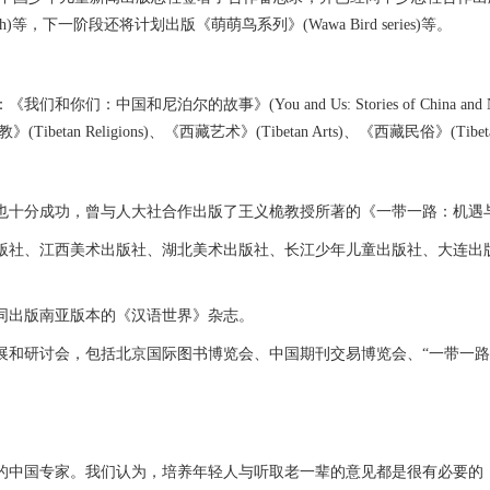
 Youth)等，下一阶段还将计划出版《萌萌鸟系列》(Wawa Bird series)等。
国和尼泊尔的故事》(You and Us: Stories of China 
etan Religions)、《西藏艺术》(Tibetan Arts)、《西藏民俗》(Tibetan F
人大社合作出版了王义桅教授所著的《一带一路：机遇与挑战》(One belt O
社、江西美术出版社、湖北美术出版社、长江少年儿童出版社、大连出版社
出版南亚版本的《汉语世界》杂志。
研讨会，包括北京国际图书博览会、中国期刊交易博览会、“一带一路
中国专家。我们认为，培养年轻人与听取老一辈的意见都是很有必要的