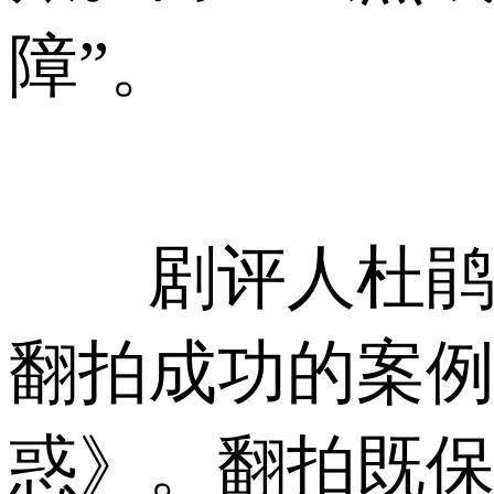
障”。
剧评人杜鹃则
翻拍成功的案
惑》。翻拍既保