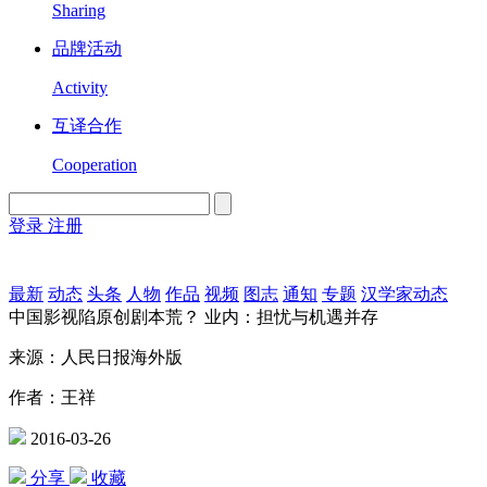
Sharing
品牌活动
Activity
互译合作
Cooperation
登录
注册
English
Version
最新
动态
头条
人物
作品
视频
图志
通知
专题
汉学家动态
中国影视陷原创剧本荒？ 业内：担忧与机遇并存
来源：人民日报海外版
作者：王祥
2016-03-26
分享
收藏