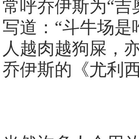
常呼乔伊斯为“吉
写道：“斗牛场
人越肉越狗屎，
乔伊斯的《尤利