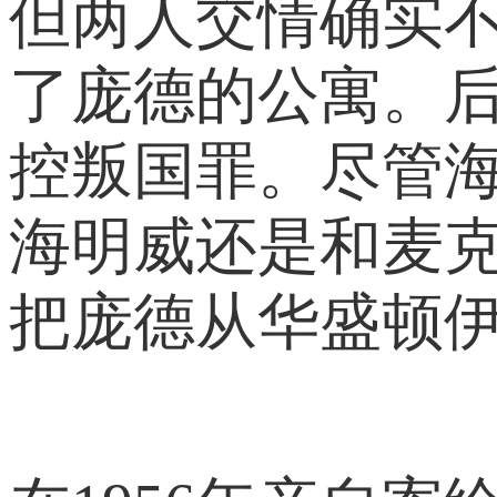
但两人交情确实
了庞德的公寓。
控叛国罪。尽管海
海明威还是和麦克
把庞德从华盛顿伊