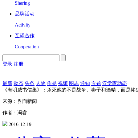
Sharing
品牌活动
Activity
互译合作
Cooperation
登录
注册
English
Version
最新
动态
头条
人物
作品
视频
图志
通知
专题
汉学家动态
《海明威书信集》：杀死他的不是战争、狮子和酒精，而是终
来源：界面新闻
作者：冯睿
2016-12-19