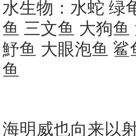
水生物：水蛇 绿龟
鱼 三文鱼 大狗鱼
魣鱼 大眼泡鱼 鲨
鱼
海明威也向来以射