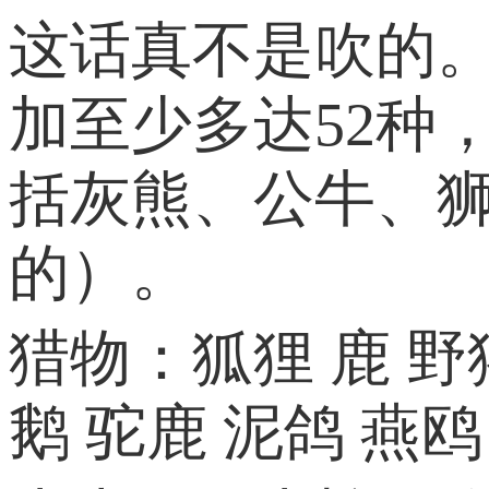
这话真不是吹的
加至少多达52种
括灰熊、公牛、
的）。
猎物：狐狸 鹿 野
鹅 驼鹿 泥鸽 燕鸥