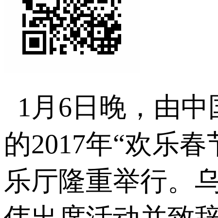
1
月
6
日晚，由中
的
2017
年
“
欢乐春
乐厅隆重举行。
伟出席活动并致