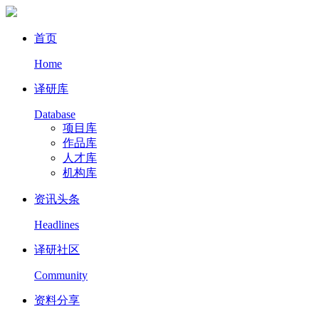
首页
Home
译研库
Database
项目库
作品库
人才库
机构库
资讯头条
Headlines
译研社区
Community
资料分享