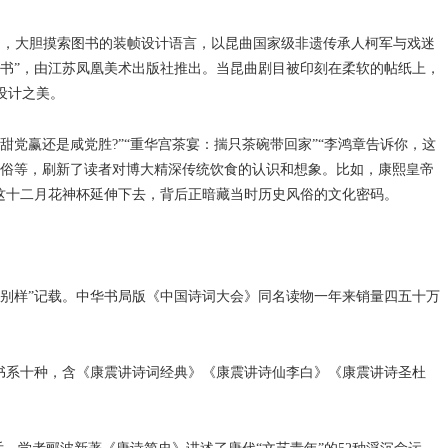
》，大胆摸索图书的装帧设计语言，以昆曲国家级非遗传承人柯军与戏迷
的书”，由江苏凤凰美术出版社推出。当昆曲剧目被印刻在柔软的帖纸上，
设计之美。
赢还是咸党胜?”“重华宫茶宴：揣只茶碗带回家”“李鸿章告诉你，这
食俗等，刷新了读者对博大精深传统饮食的认识和想象。比如，康熙皇帝
从这十二月花神杯延伸下去，背后正暗藏当时历史风俗的文化密码。
别样”记载。中华书局版《中国诗词大会》同名读物一年来销量四五十万
书系十种，含《康震讲诗词经典》《康震讲诗仙李白》《康震讲诗圣杜