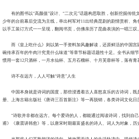
有的图书以“高颜值”设计、“二次元”话题构思取胜，创新挖掘传统文
少年的台前幕后交流为主线，串出柯军对11出经典昆剧的剧情赏析、角
以手工装订方式一一呈现，翻阅书页，仿佛亲历了昆曲表演的一唱三叹
而《皇上吃什么》则以第一手资料加风趣解读，还原鲜活的中国宫廷饮
碗传承百年的牛肉汁究竟什么味道”等章节标题话题性十足。全书从细
惯用一套12只酒杯，一月水仙杯、五月石榴杯、十月芙蓉杯等，落有青
诗不在远方，人人可触“诗意”人生
中国本身就是诗词的国度，那些浸透着古人喜怒哀乐的古诗词，既是审
册、上海古籍出版社《唐诗三百首新注》等一再脱销，各类诗词文化日
“诗歌并非都在远方。每个爱诗的人，都能通过阅读诗词，找到自己的
甫》《康震讲韩愈》等，以唐宋时期最富盛名的诗人、词人为对象，历