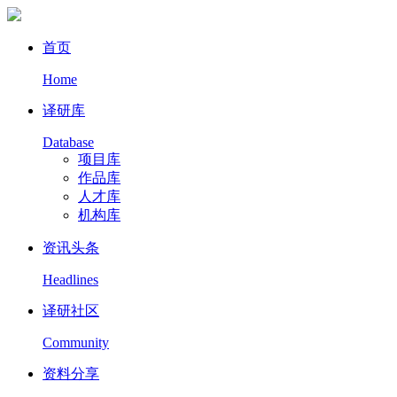
首页
Home
译研库
Database
项目库
作品库
人才库
机构库
资讯头条
Headlines
译研社区
Community
资料分享