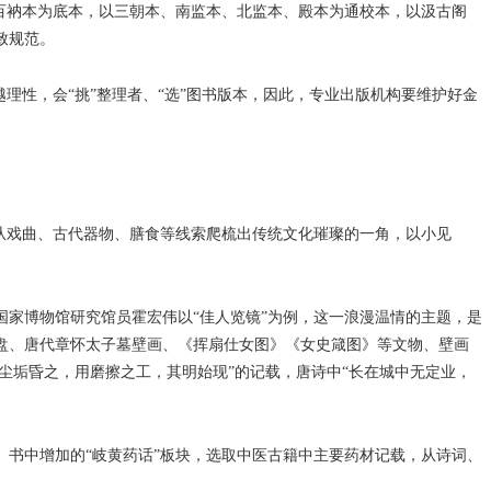
百衲本为底本，以三朝本、南监本、北监本、殿本为通校本，以汲古阁
致规范。
性，会“挑”整理者、“选”图书版本，因此，专业出版机构要维护好金
从戏曲、古代器物、膳食等线索爬梳出传统文化璀璨的一角，以小见
家博物馆研究馆员霍宏伟以“佳人览镜”为例，这一浪漫温情的主题，是
盘、唐代章怀太子墓壁画、《挥扇仕女图》《女史箴图》等文物、壁画
尘垢昏之，用磨擦之工，其明始现”的记载，唐诗中“长在城中无定业，
书中增加的“岐黄药话”板块，选取中医古籍中主要药材记载，从诗词、