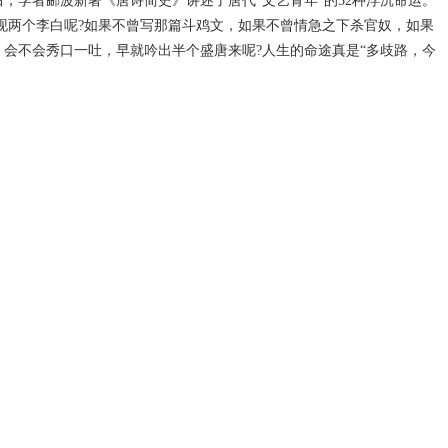
学者郦波新著《唐诗简史》讲述了唐代“文艺青年”的52种浮沉命运。
现两个李白呢?如果不曾写那篇斗鸡文，如果不曾情急之下杀官奴，如果
，会不会秀口一吐，早就吟出半个盛唐来呢?人生的命途真是“多歧路，今