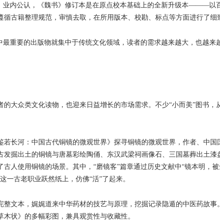
纳。业内公认，《魏书》修订本是在原点校本基础上的全新升级本———以
遵循古籍整理规范，审慎去取，在所用版本、校勘、标点等方面进行了细
最重要的出版物就集中于传统文化领域，读者的需求越来越大，也越来越理
大众类文化读物，也迎来日益增长的市场需求。不少“小而美”图书，
长河：中国古代铜镜的微观世界》探寻铜镜的微观世界，作者、中国国
古发掘出土的铜镜与唐墓彩绘陶俑、东汉武梁祠画像石、三国墓葬出土漆
古人使用铜镜的场景。其中，“磨镜客”篇章通过历史文献中“镜本明，被
这一古老职业跃然纸上，仿佛“活”了起来。
文本，娓娓道来中华药材的技艺与原理，挖掘记录隐遁的中医药故事。
草木状》的多幅彩图，兼具观赏性与收藏性。