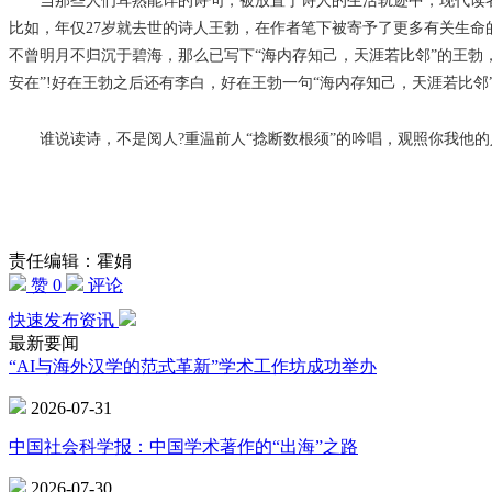
当那些人们耳熟能详的诗句，被放置于诗人的生活轨迹中，现代读者仿佛
比如，年仅27岁就去世的诗人王勃，在作者笔下被寄予了更多有关生
不曾明月不归沉于碧海，那么已写下“海内存知己，天涯若比邻”的王勃
安在”!好在王勃之后还有李白，好在王勃一句“海内存知己，天涯若比
谁说读诗，不是阅人?重温前人“捻断数根须”的吟唱，观照你我他的
责任编辑：霍娟
赞 0
评论
快速发布资讯
最新要闻
“AI与海外汉学的范式革新”学术工作坊成功举办
2026-07-31
中国社会科学报：中国学术著作的“出海”之路
2026-07-30