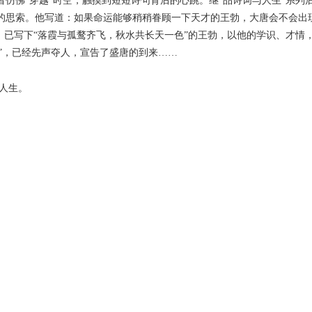
“穿越”时空，触摸到短短诗句背后的心跳。继“品诗词与人生”系列后，
命的思索。他写道：如果命运能够稍稍眷顾一下天才的王勃，大唐会不会出
，已写下“落霞与孤鹜齐飞，秋水共长天一色”的王勃，以他的学识、才情
邻”，已经先声夺人，宣告了盛唐的到来……
人生。