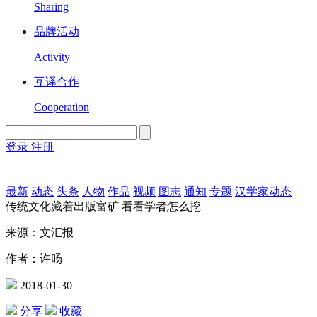
Sharing
品牌活动
Activity
互译合作
Cooperation
登录
注册
English
Version
最新
动态
头条
人物
作品
视频
图志
通知
专题
汉学家动态
传统文化藏着出版富矿 看看学者怎么挖
来源：文汇报
作者：许旸
2018-01-30
分享
收藏