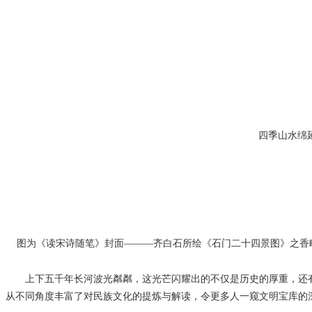
四季山水绵
图为《读宋诗随笔》封面———齐白石所绘《石门二十四景图》之香畹
上下五千年长河波光粼粼，这光芒闪耀出的不仅是历史的厚重，还有
从不同角度丰富了对民族文化的提炼与解读，令更多人一窥文明宝库的