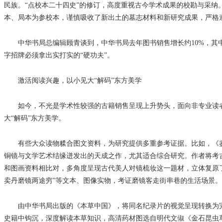
民族。“点校本二十四史”的修订，高度重视古今学术成果的校勘与采
本、局本为参校本，谨慎吸收了新出土的墓志材料和新研究成果，严格
中华书局总编辑顾青谈到，中华书局去年图书销售增长约10%，其中
字招牌必须拿出实打实的“硬功夫”。
激活阅读兴趣，以小见大“解码”东方美学
如今，不光是学术性较强的古籍销售呈现上升势头，面向非专业读者的
大“解码”东方美学。
有些大众读物糅合图文资料，为研究提供多重参考证据。比如，《鉴若
铜镜与文学艺术结缘迸发出的天成之作，尤其适合综合研究。作者将考
和图画资料相比对，多角度呈现古代美人对镜梳妆这一题材，立体复原了
卖丹磨镜两途穷”等文本、图像实物，考证磨镜客走街串巷的生活场景。
由中华书局出版的《本草中国》，将同名纪录片的视觉呈现转换为完整
史籍中钩沉，深度解读本草知识，高清药材图选自明代文俶《金石昆虫