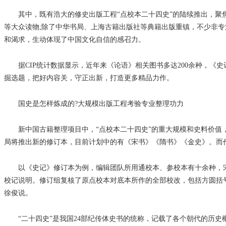
其中，既有浩大的修史出版工程“点校本二十四史”的陆续推出，聚焦
等大众读物;除了中华书局、上海古籍出版社等典籍出版重镇，不少非专
和渴求，生动体现了中国文化自信的感召力。
据CIP统计数据显示，近年来《论语》相关图书多达200余种，《史
掘选题，把好内容关，守正出新，打造更多精品力作。
国史是怎样炼成的?大规模出版工程考验专业整理功力
新中国古籍整理项目中，“点校本二十四史”的重大规模和史料价值，
局将推出新的修订本，目前计划中的有《宋书》《隋书》《金史》。而作
以《史记》修订本为例，编辑团队所用通校本、参校本有十余种，宋
校记说明。修订组复核了原点校本对底本所作的全部校改，包括方圆括
徐俊说。
“二十四史”是我国24部纪传体史书的统称，记载了各个朝代的历史概