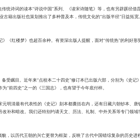
传统诗词的读本“诗说中国”系列、《读宋诗随笔》等，也有另辟蹊径借
业古籍出版社也策划推出了多种普及本，传统文化的“出版半径”日益拓
记》《红楼梦》也超百余种。有资深出版人提醒，面对“传统热”的利好形
备受瞩目。近年来“点校本二十四史”修订本已出版六部，分别为《史记
为“前四史”之一的《三国志》，也有望于今年底付梓。
元明清最有代表性的《史记》刻本都囊括在内，还有日藏六朝钞本、唐钞
号改补和暗改。我们还特别约请天文、历法、礼制、中外关系等专门领域
貌，以历代王朝的兴亡更替为框架，反映了古代中国错综复杂的历史进程