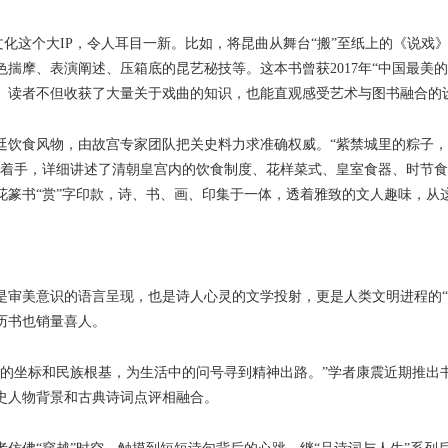
化这个大IP，令人耳目一新。比如，将昆曲从舞台“搬”至纸上的《说戏
色揣摩、表演阐述、压箱底的昆艺秘技等。这本书曾获2017年“中国最美
。读者不但收获了大量关于戏曲的知识，也能直观感受艺术与图书融合的
食风物，由故宫专家团队把关史料力求准确权威。“紫禁城里的粽子，甜党
节着手，详细讲述了清朝皇宫内的饮食制度、花样菜式、皇室食器、时节
花篆书“赏”字印款，诗、书、画、印集于一体，透着雅致的文人趣味，
美意识的语言呈现，也是诗人心灵的文学投射，更是人类文明进程的“
历书也销量喜人。
坐标和民族根基，为生活中的问号寻到精神出路。”学者康震近期推出
史人物背景和古典诗词点评相融合。