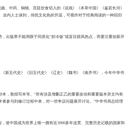
昆曲、中药、铜镜、宫廷饮食切入的《说戏》《本草中国》《鉴若长河》
宽。业内人士谈到，传统文化热的升温，可视作对于经典阅读的一种回归
势，出版界不能局限于同质化“炒冷饭”或盲目跟风热点，而要注重创新开
》《新五代史》《旧五代史》《辽史》《魏书》《南齐书》，今年中华书
本，敦煌写本等。“所有涉及增删正乙的重要改动和重要版本异文均有
学者参与到修订过程中来，对一些争议问题展开讨论。”中华书局总经理
，使中国成为世界上唯一拥有近3000多年连贯、完整历史记载的国家和