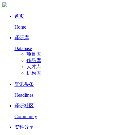
首页
Home
译研库
Database
项目库
作品库
人才库
机构库
资讯头条
Headlines
译研社区
Community
资料分享