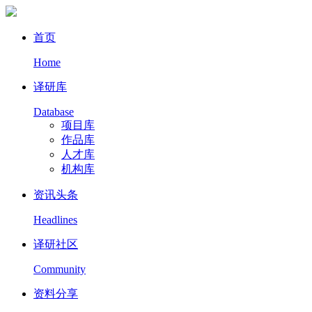
首页
Home
译研库
Database
项目库
作品库
人才库
机构库
资讯头条
Headlines
译研社区
Community
资料分享