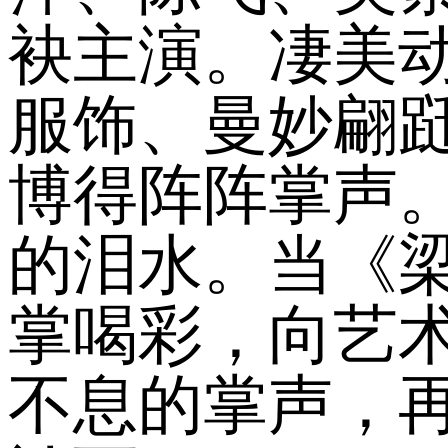
袂主演。凄美
服饰、曼妙翩
博得阵阵掌声
的泪水。当《梁
掌喝彩，向艺
不息的掌声，