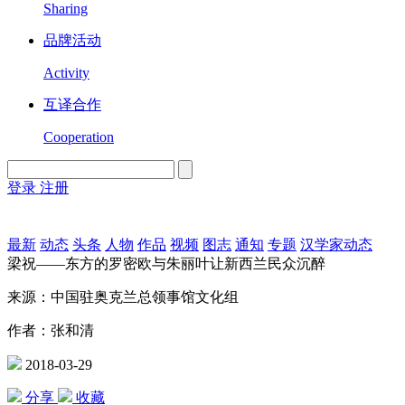
Sharing
品牌活动
Activity
互译合作
Cooperation
登录
注册
English
Version
最新
动态
头条
人物
作品
视频
图志
通知
专题
汉学家动态
梁祝——东方的罗密欧与朱丽叶让新西兰民众沉醉
来源：中国驻奥克兰总领事馆文化组
作者：张和清
2018-03-29
分享
收藏