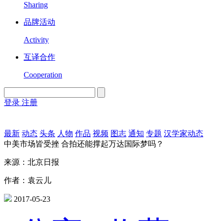
Sharing
品牌活动
Activity
互译合作
Cooperation
登录
注册
English
Version
最新
动态
头条
人物
作品
视频
图志
通知
专题
汉学家动态
中美市场皆受挫 合拍还能撑起万达国际梦吗？
来源：北京日报
作者：袁云儿
2017-05-23