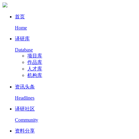
首页
Home
译研库
Database
项目库
作品库
人才库
机构库
资讯头条
Headlines
译研社区
Community
资料分享