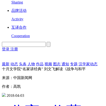
Sharing
品牌活动
Activity
互译合作
Cooperation
登录
注册
English
Version
最新
动态
头条
人物
作品
视频
图志
通知
专题
汉学家动态
十月文学院“名家讲经典” 刘文飞解读《战争与和平
来源：中国新闻网
作者：高凯
2018-04-03