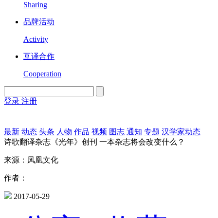
Sharing
品牌活动
Activity
互译合作
Cooperation
登录
注册
English
Version
最新
动态
头条
人物
作品
视频
图志
通知
专题
汉学家动态
诗歌翻译杂志《光年》创刊 一本杂志将会改变什么？
来源：凤凰文化
作者：
2017-05-29