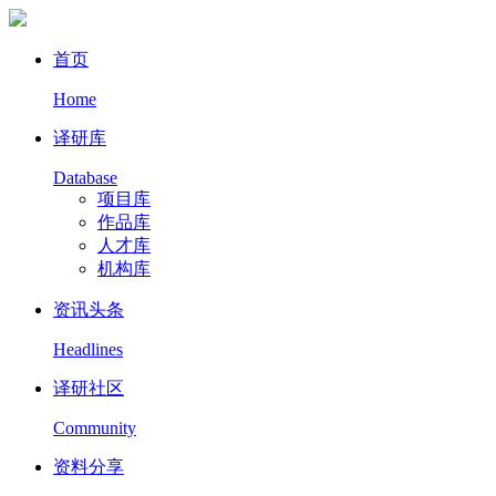
首页
Home
译研库
Database
项目库
作品库
人才库
机构库
资讯头条
Headlines
译研社区
Community
资料分享