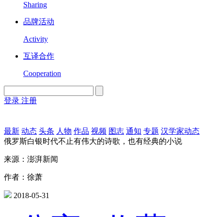
Sharing
品牌活动
Activity
互译合作
Cooperation
登录
注册
English
Version
最新
动态
头条
人物
作品
视频
图志
通知
专题
汉学家动态
俄罗斯白银时代不止有伟大的诗歌，也有经典的小说
来源：澎湃新闻
作者：徐萧
2018-05-31