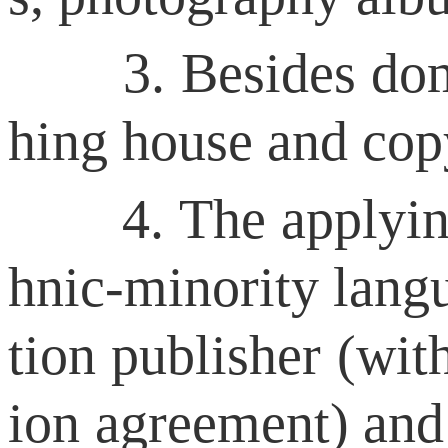
3. Besides domest
hing house and copy
4. The applying p
hnic-minority langu
tion publisher (wit
ion agreement) and 