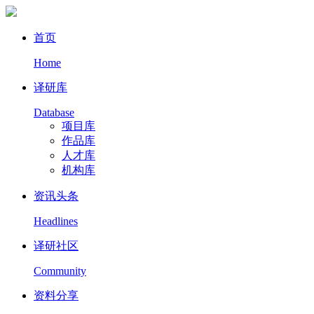
首页
Home
译研库
Database
项目库
作品库
人才库
机构库
资讯头条
Headlines
译研社区
Community
资料分享