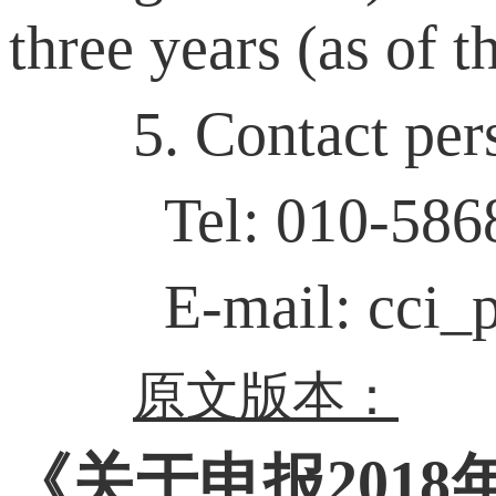
three years (as of t
5. Contact pers
Tel: 010-5868
E-mail: cci_pr
原文版本：
《关于申报201