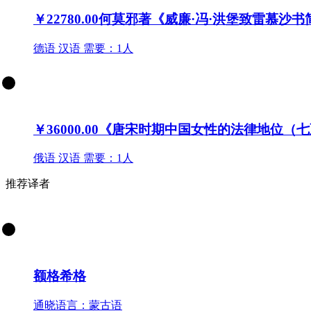
￥22780.00
何莫邪著《威廉·冯·洪堡致雷慕沙
德语
汉语
需要：1人
￥36000.00
《唐宋时期中国女性的法律地位（七
俄语
汉语
需要：1人
推荐译者
额格希格
通晓语言：蒙古语