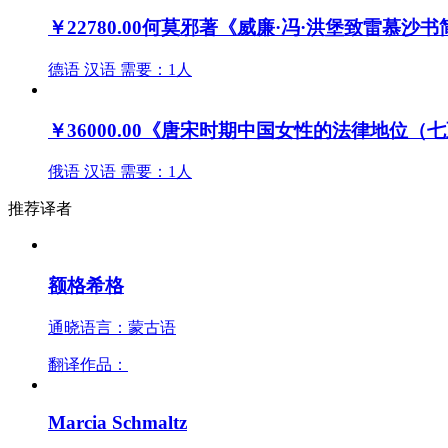
￥22780.00
何莫邪著《威廉·冯·洪堡致雷慕沙
德语
汉语
需要：1人
￥36000.00
《唐宋时期中国女性的法律地位（七
俄语
汉语
需要：1人
推荐译者
额格希格
通晓语言：蒙古语
翻译作品：
Marcia Schmaltz