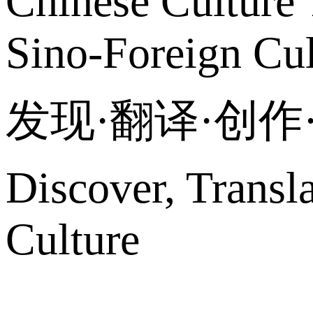
Chinese Culture 
Sino-Foreign Cul
发现·翻译·创
Discover, Transl
Culture
网站地图