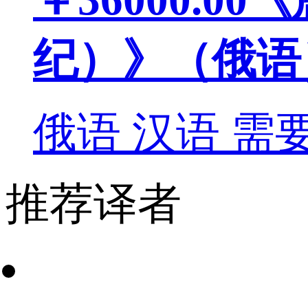
纪）》（俄语
俄语
汉语
需
推荐译者