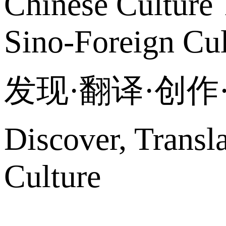
Chinese Culture 
Sino-Foreign Cul
发现·翻译·创
Discover, Transl
Culture