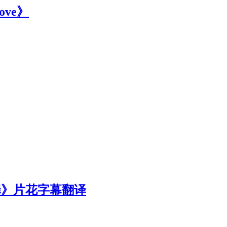
love》
罪》片花字幕翻译