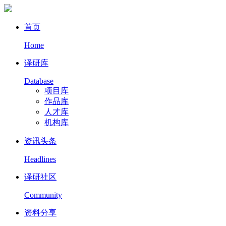
首页
Home
译研库
Database
项目库
作品库
人才库
机构库
资讯头条
Headlines
译研社区
Community
资料分享