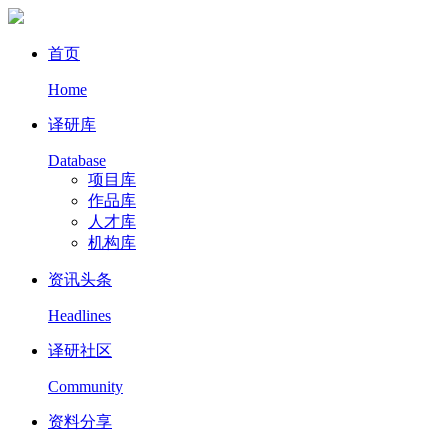
首页
Home
译研库
Database
项目库
作品库
人才库
机构库
资讯头条
Headlines
译研社区
Community
资料分享