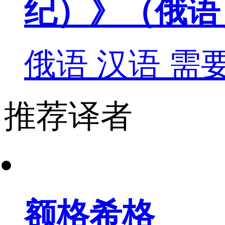
纪）》（俄语
俄语
汉语
需
推荐译者
额格希格