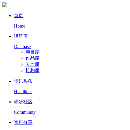
首页
Home
译研库
Database
项目库
作品库
人才库
机构库
资讯头条
Headlines
译研社区
Community
资料分享