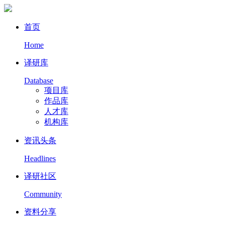
首页
Home
译研库
Database
项目库
作品库
人才库
机构库
资讯头条
Headlines
译研社区
Community
资料分享