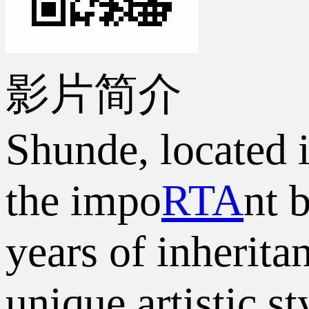
影片简介
Shunde, located i
the impo
RTA
nt 
years of inherit
unique artistic 