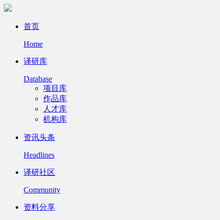
首页
Home
译研库
Database
项目库
作品库
人才库
机构库
资讯头条
Headlines
译研社区
Community
资料分享