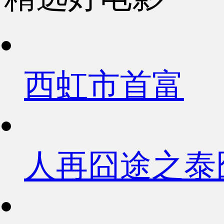
西虹市首富
人再囧途之泰