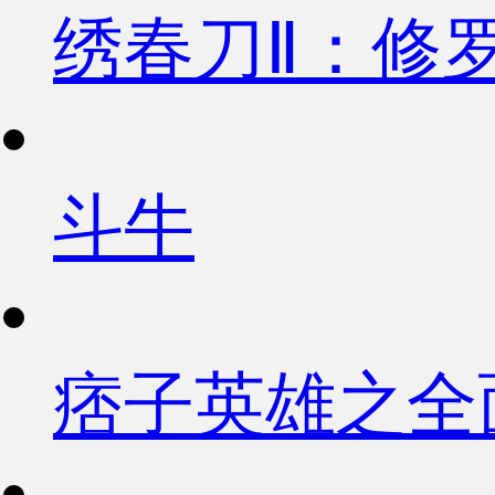
绣春刀Ⅱ：修
斗牛
痞子英雄之全