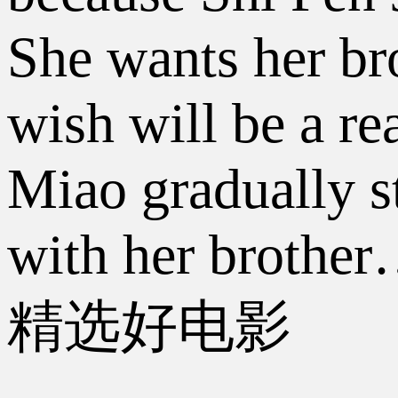
She wants her br
wish will be a re
Miao gradually s
with her brothe
精选好电影