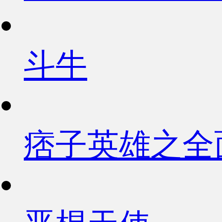
斗牛
痞子英雄之全