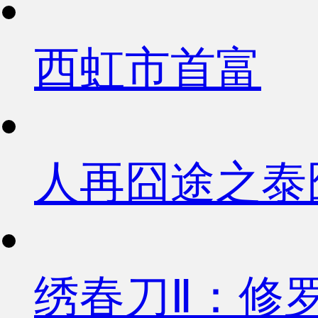
西虹市首富
人再囧途之泰
绣春刀Ⅱ：修