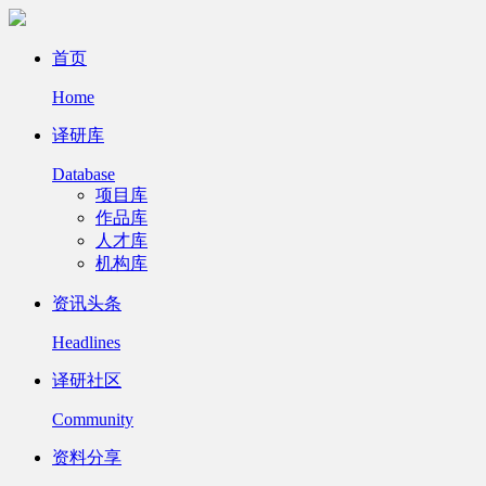
首页
Home
译研库
Database
项目库
作品库
人才库
机构库
资讯头条
Headlines
译研社区
Community
资料分享