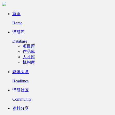
首页
Home
译研库
Database
项目库
作品库
人才库
机构库
资讯头条
Headlines
译研社区
Community
资料分享