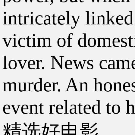
intricately linke
victim of domesti
lover. News came
murder. An honest
event related to 
精选好电影