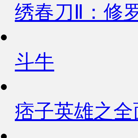
绣春刀Ⅱ：修
斗牛
痞子英雄之全