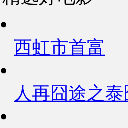
西虹市首富
人再囧途之泰