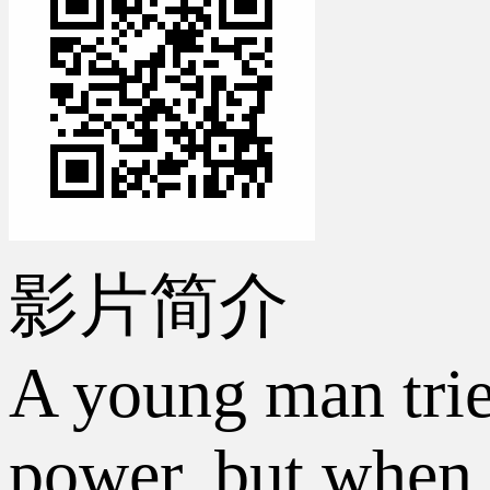
影片简介
A young man trie
power, but when h