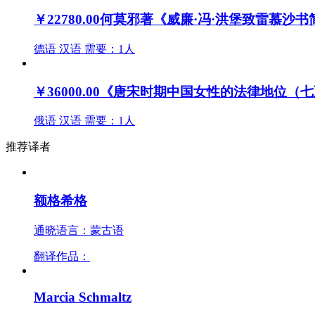
￥22780.00
何莫邪著《威廉·冯·洪堡致雷慕沙
德语
汉语
需要：1人
￥36000.00
《唐宋时期中国女性的法律地位（七
俄语
汉语
需要：1人
推荐译者
额格希格
通晓语言：蒙古语
翻译作品：
Marcia Schmaltz