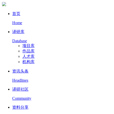
首页
Home
译研库
Database
项目库
作品库
人才库
机构库
资讯头条
Headlines
译研社区
Community
资料分享