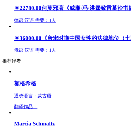
￥22780.00
何莫邪著《威廉·冯·洪堡致雷慕沙
德语
汉语
需要：1人
￥36000.00
《唐宋时期中国女性的法律地位（七
俄语
汉语
需要：1人
推荐译者
额格希格
通晓语言：蒙古语
翻译作品：
Marcia Schmaltz