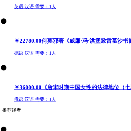
英语
汉语
需要：1人
￥22780.00
何莫邪著《威廉·冯·洪堡致雷慕沙
德语
汉语
需要：1人
￥36000.00
《唐宋时期中国女性的法律地位（七
俄语
汉语
需要：1人
推荐译者