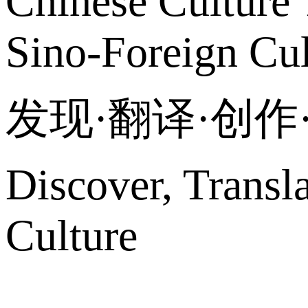
Chinese Culture 
Sino-Foreign Cul
发现·翻译·创
Discover, Transl
Culture
网站地图