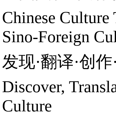
Chinese Culture 
Sino-Foreign Cul
发现·翻译·创
Discover, Transl
Culture