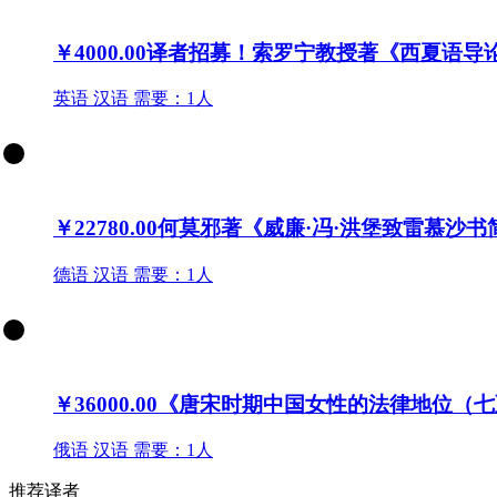
￥4000.00
译者招募！索罗宁教授著《西夏语导
英语
汉语
需要：1人
￥22780.00
何莫邪著《威廉·冯·洪堡致雷慕沙
德语
汉语
需要：1人
￥36000.00
《唐宋时期中国女性的法律地位（七
俄语
汉语
需要：1人
推荐译者