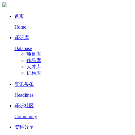
首页
Home
译研库
Database
项目库
作品库
人才库
机构库
资讯头条
Headlines
译研社区
Community
资料分享