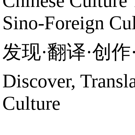
Chinese Culture 
Sino-Foreign Cul
发现·翻译·创
Discover, Transl
Culture
网站地图