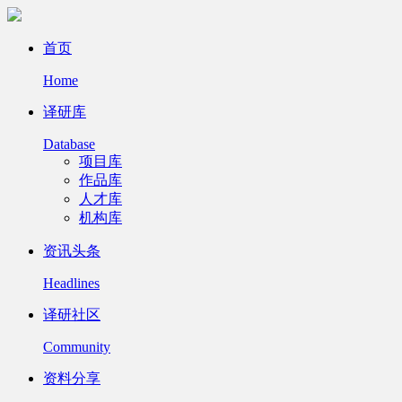
首页
Home
译研库
Database
项目库
作品库
人才库
机构库
资讯头条
Headlines
译研社区
Community
资料分享