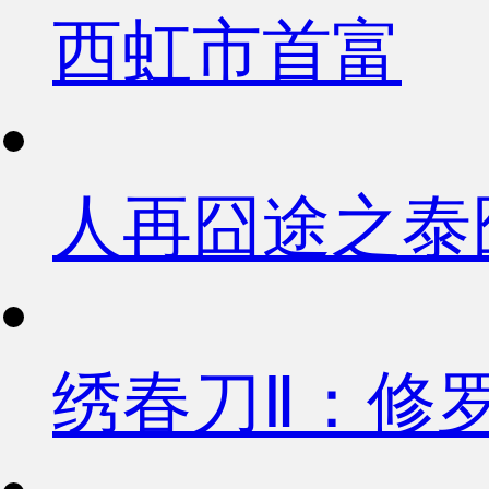
西虹市首富
人再囧途之泰
绣春刀Ⅱ：修