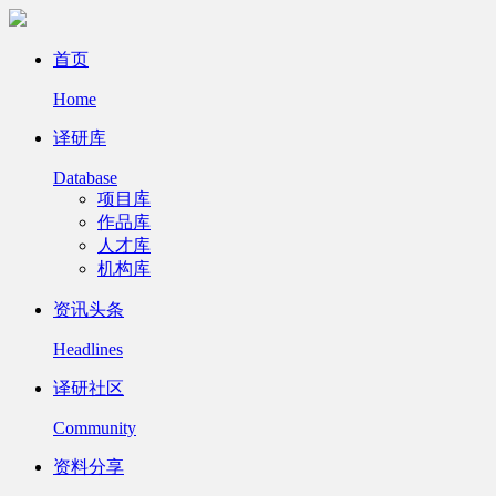
首页
Home
译研库
Database
项目库
作品库
人才库
机构库
资讯头条
Headlines
译研社区
Community
资料分享