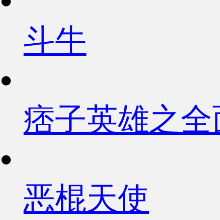
斗牛
痞子英雄之全
恶棍天使