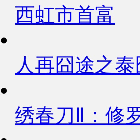
西虹市首富
人再囧途之泰
绣春刀Ⅱ：修