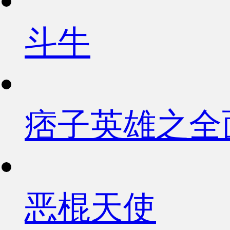
斗牛
痞子英雄之全
恶棍天使