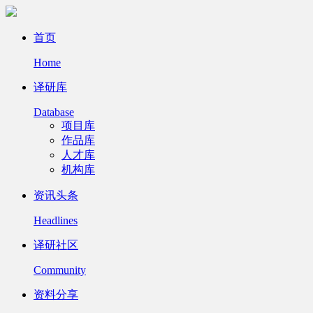
首页
Home
译研库
Database
项目库
作品库
人才库
机构库
资讯头条
Headlines
译研社区
Community
资料分享