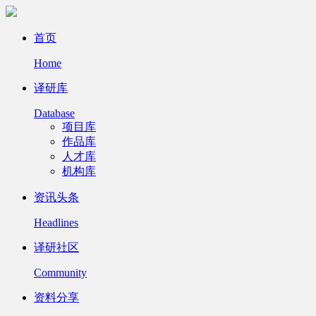
首页
Home
译研库
Database
项目库
作品库
人才库
机构库
资讯头条
Headlines
译研社区
Community
资料分享