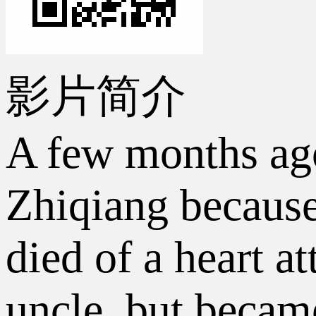
影片简介
A few months ago
Zhiqiang because
died of a heart a
uncle, but became