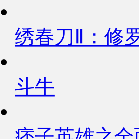
绣春刀Ⅱ：修
斗牛
痞子英雄之全