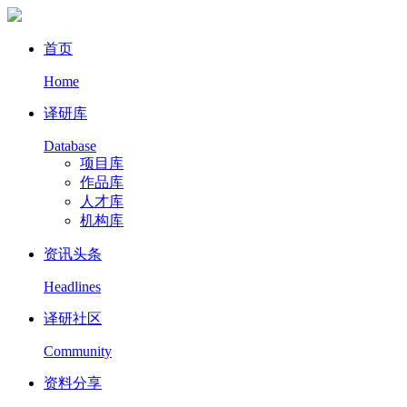
首页
Home
译研库
Database
项目库
作品库
人才库
机构库
资讯头条
Headlines
译研社区
Community
资料分享